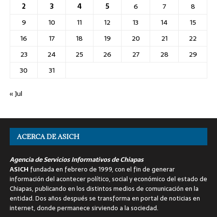
2
3
4
5
6
7
8
9
10
11
12
13
14
15
16
17
18
19
20
21
22
23
24
25
26
27
28
29
30
31
« Jul
ACERCA DE ASICH
Agencia de Servicios Informativos de Chiapas
ASICH
fundada en febrero de 1999, con el fin de generar
información del acontecer político, social y económico del estado de
Chiapas, publicando en los distintos medios de comunicación en la
entidad. Dos años después se transforma en portal de noticias en
internet, donde permanece sirviendo a la sociedad.