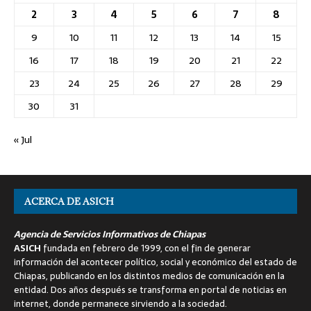
2
3
4
5
6
7
8
9
10
11
12
13
14
15
16
17
18
19
20
21
22
23
24
25
26
27
28
29
30
31
« Jul
ACERCA DE ASICH
Agencia de Servicios Informativos de Chiapas
ASICH
fundada en febrero de 1999, con el fin de generar
información del acontecer político, social y económico del estado de
Chiapas, publicando en los distintos medios de comunicación en la
entidad. Dos años después se transforma en portal de noticias en
internet, donde permanece sirviendo a la sociedad.