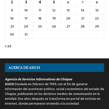
2
3
4
5
6
7
8
9
10
11
12
13
14
15
16
17
18
19
20
21
22
23
24
25
26
27
28
29
30
31
« Jul
ACERCA DE ASICH
Agencia de Servicios Informativos de Chiapas
ASICH
fundada en febrero de 1999, con el fin de generar
información del acontecer político, social y económico del estado de
Chiapas, publicando en los distintos medios de comunicación en la
entidad. Dos años después se transforma en portal de noticias en
internet, donde permanece sirviendo a la sociedad.