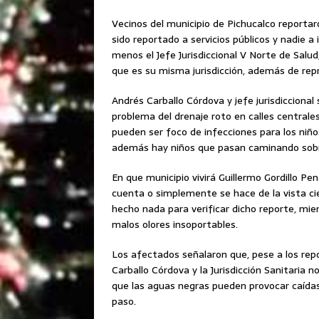
Vecinos del municipio de Pichucalco reporta
sido reportado a servicios públicos y nadie a
menos el Jefe Jurisdiccional V Norte de Salud
que es su misma jurisdicción, además de rep
Andrés Carballo Córdova y jefe jurisdiccional 
problema del drenaje roto en calles centrale
pueden ser foco de infecciones para los niños
además hay niños que pasan caminando sobr
En que municipio vivirá Guillermo Gordillo Pe
cuenta o simplemente se hace de la vista cie
hecho nada para verificar dicho reporte, mie
malos olores insoportables.
Los afectados señalaron que, pese a los re
Carballo Córdova y la Jurisdicción Sanitaria 
que las aguas negras pueden provocar caídas 
paso.