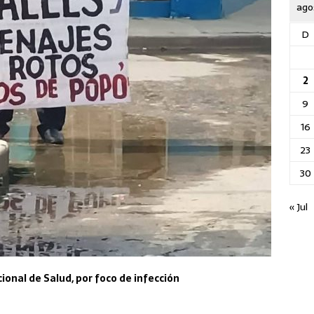
ago
D
2
9
16
23
30
« Jul
ional de Salud, por foco de infección