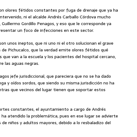
ron olores fétidos constantes por fuga de drenaje que ya ha
 intervenido, ni el alcalde Andrés Carballo Córdova mucho
, Guillermo Gordillo Penagos, y eso que le corresponde ya
resentar un foco de infecciones en este sector.
son unos ineptos, que ni uno ni el otro solucionan el grave
s de Pichucalco, que la verdad emite olores fétidos qué
 que van a la escuela y los pacientes del hospital cercano,
e las aguas negras.
nagos jefe jurisdiccional, que pareciera que no se ha dado
ga y oídos sordos, que siendo su misma jurisdicción no ha
ntras que vecinos del lugar tienen que soportar estos
portes constantes, el ayuntamiento a cargo de Andrés
no ha atendido la problemática, pues en ese lugar se advierte
de niños y adultos mayores, debido a lo resbaladizo del