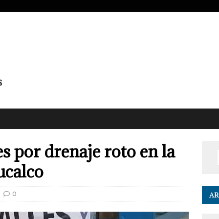
s por drenaje roto en la
ucalco
0
AR