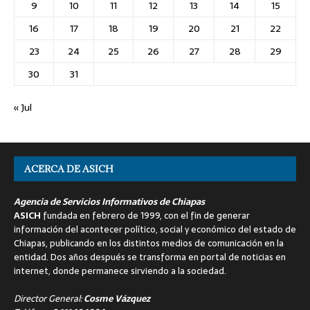
9
10
11
12
13
14
15
16
17
18
19
20
21
22
23
24
25
26
27
28
29
30
31
« Jul
ACERCA DE ASICH
Agencia de Servicios Informativos de Chiapas
ASICH
fundada en febrero de 1999, con el fin de generar
información del acontecer político, social y económico del estado de
Chiapas, publicando en los distintos medios de comunicación en la
entidad. Dos años después se transforma en portal de noticias en
internet, donde permanece sirviendo a la sociedad.
Director General:
Cosme Vázquez