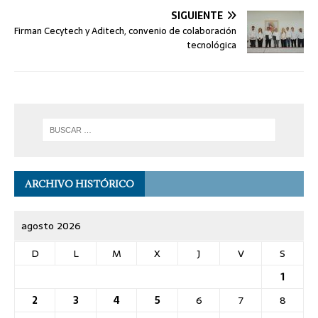
SIGUIENTE
Firman Cecytech y Aditech, convenio de colaboración
tecnológica
ARCHIVO HISTÓRICO
agosto 2026
D
L
M
X
J
V
S
1
2
3
4
5
6
7
8