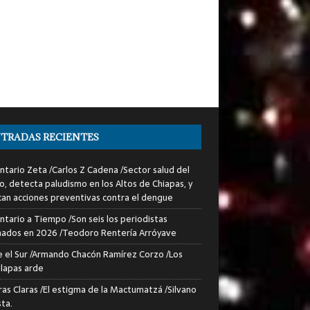
TRADAS RECIENTES
tario Zeta /Carlos Z Cadena /Sector salud del
o, detecta paludismo en los Altos de Chiapas, y
can acciones preventivas contra el dengue
tario a Tiempo /Son seis los periodistas
nados en 2026 /Teodoro Rentería Arróyave
 el Sur /Armando Chacón Ramírez Corzo /Los
lapas arde
ras Claras /El estigma de la Mactumatzá /Silvano
sta.