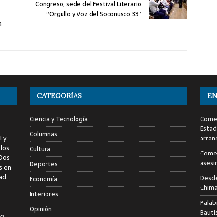
Congreso, sede del Festival Literario
“Orgullo y Voz del Soconusco 33”
a
CATEGORÍAS
EN
Ciencia y Tecnología
Comen
Estad
Columnas
l y
arran
 los
Cultura
Comen
 Dos
asesi
Deportes
s en
ad.
Desde
Economía
Chima
Interiores
Palab
Opinión
Bauti
o,