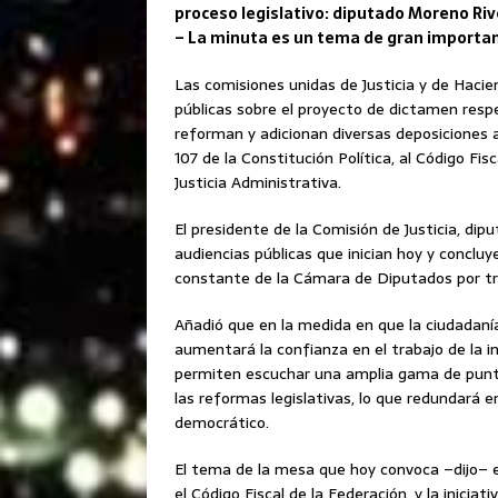
proceso legislativo: diputado Moreno Ri
– La minuta es un tema de gran importanc
Las comisiones unidas de Justicia y de Hacien
públicas sobre el proyecto de dictamen resp
reforman y adicionan diversas deposiciones a
107 de la Constitución Política, al Código Fis
Justicia Administrativa.
El presidente de la Comisión de Justicia, di
audiencias públicas que inician hoy y conclu
constante de la Cámara de Diputados por tra
Añadió que en la medida en que la ciudadaní
aumentará la confianza en el trabajo de la in
permiten escuchar una amplia gama de punto
las reformas legislativas, lo que redundará
democrático.
El tema de la mesa que hoy convoca –dijo– e
el Código Fiscal de la Federación, y la inicia