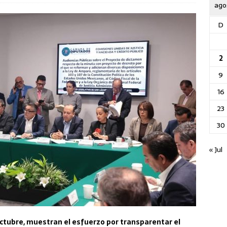
ago
D
2
9
16
23
30
« Jul
 octubre, muestran el esfuerzo por transparentar el