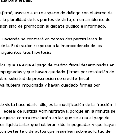
cia para el país.
afirmó, asisten a este espacio de diálogo con el ánimo de
 la pluralidad de los puntos de vista, en un ambiente de
usión sino de promoción al debate público e informado.
de Hacienda se centrará en temas dos particulares: la
l de la Federación respecto a la improcedencia de los
siguientes tres hipótesis:
os, que se exija el pago de crédito fiscal determinados en
o impugnadas y que hayan quedado firmes por resolución de
re solicitud de prescripción de crédito fiscal
e ya hubiera impugnada y hayan quedado firmes por
 vista hacendario, dijo, es la modificación de la fracción II
al Federal de Justicia Administrativa, porque en la minuta se
 juicio contra resolución en las que se exija el pago de
nes liquidatarias que hubieran sido impugnadas y que hayan
competente o de actos que resuelvan sobre solicitud de