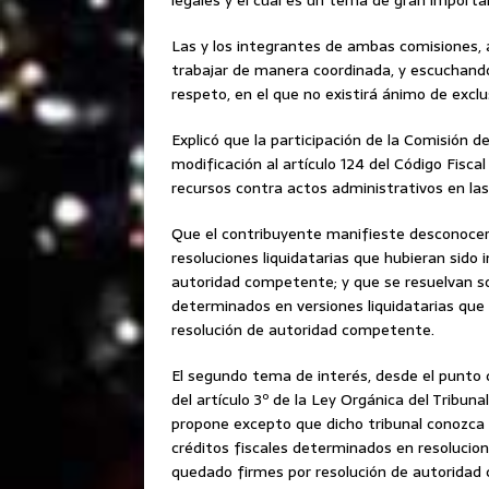
legales y el cual es un tema de gran importan
Las y los integrantes de ambas comisiones, 
trabajar de manera coordinada, y escuchando
respeto, en el que no existirá ánimo de excl
Explicó que la participación de la Comisión 
modificación al artículo 124 del Código Fisca
recursos contra actos administrativos en las 
Que el contribuyente manifieste desconocerl
resoluciones liquidatarias que hubieran sid
autoridad competente; y que se resuelvan sob
determinados en versiones liquidatarias qu
resolución de autoridad competente.
El segundo tema de interés, desde el punto de
del artículo 3º de la Ley Orgánica del Tribun
propone excepto que dicho tribunal conozca de
créditos fiscales determinados en resolucio
quedado firmes por resolución de autoridad 