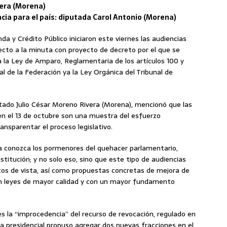
vera (Morena)
ia para el país: diputada Carol Antonio (Morena)
da y Crédito Público iniciaron este viernes las audiencias
ecto a la minuta con proyecto de decreto por el que se
 la Ley de Amparo, Reglamentaria de los artículos 100 y
cal de la Federación ya la Ley Orgánica del Tribunal de
putado Julio César Moreno Rivera (Morena), mencionó que las
yen el 13 de octubre son una muestra del esfuerzo
nsparentar el proceso legislativo.
a conozca los pormenores del quehacer parlamentario,
stitución; y no solo eso, sino que este tipo de audiencias
s de vista, así como propuestas concretas de mejora de
 en leyes de mayor calidad y con un mayor fundamento
s la “improcedencia” del recurso de revocación, regulado en
tiva presidencial propuso agregar dos nuevas fracciones en el