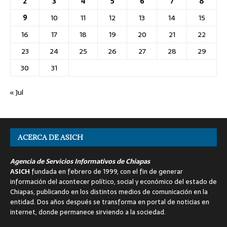
2
3
4
5
6
7
8
9
10
11
12
13
14
15
16
17
18
19
20
21
22
23
24
25
26
27
28
29
30
31
« Jul
ACERCA DE ASICH
Agencia de Servicios Informativos de Chiapas
ASICH
fundada en febrero de 1999, con el fin de generar
información del acontecer político, social y económico del estado de
Chiapas, publicando en los distintos medios de comunicación en la
entidad. Dos años después se transforma en portal de noticias en
internet, donde permanece sirviendo a la sociedad.