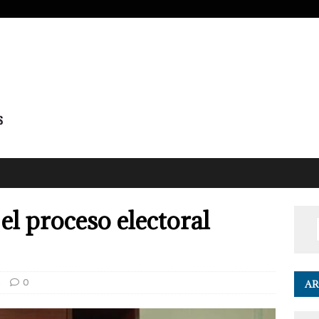
 el proceso electoral
a
0
AR