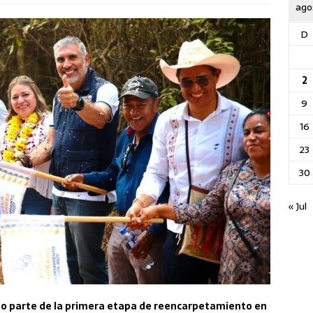
ago
D
2
9
16
23
30
« Jul
mo parte de la primera etapa de reencarpetamiento en