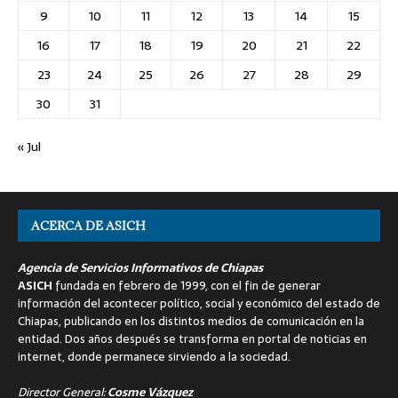
9
10
11
12
13
14
15
16
17
18
19
20
21
22
23
24
25
26
27
28
29
30
31
« Jul
ACERCA DE ASICH
Agencia de Servicios Informativos de Chiapas
ASICH
fundada en febrero de 1999, con el fin de generar
información del acontecer político, social y económico del estado de
Chiapas, publicando en los distintos medios de comunicación en la
entidad. Dos años después se transforma en portal de noticias en
internet, donde permanece sirviendo a la sociedad.
Director General:
Cosme Vázquez