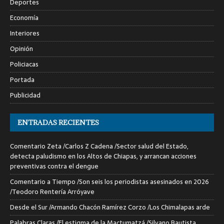
Deportes
Economía
Interiores
Opinión
Policiacas
Portada
Publicidad
ENTRADAS RECIENTES
Comentario Zeta /Carlos Z Cadena /Sector salud del Estado,
detecta paludismo en los Altos de Chiapas, y arrancan acciones
preventivas contra el dengue
Comentario a Tiempo /Son seis los periodistas asesinados en 2026
/Teodoro Rentería Arróyave
Desde el Sur /Armando Chacón Ramírez Corzo /Los Chimalapas arde
Palabras Claras /El estigma de la Mactumatzá /Silvano Bautista.