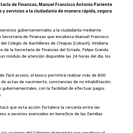
etario de Finanzas, Manuel Francisco Antonio Pariente
 y servicios a la ciudadanía de manera rápida, segura
 servicios gubernamentales a la ciudadanía mediante
la Secretaría de Finanzas que encabeza Manuel Francisco
 del Colegio de Bachilleres de Chiapas (Cobach), Viridiana
os de la Secretaría de Finanzas del Estado, Felipe Granda
 un módulo de atención disponible las 24 horas del día, los
de fácil acceso, el kiosco permitirá realizar más de 800
ón de actas de nacimiento, constancias de no inhabilitación,
os gubernamentales, con la facilidad de efectuar pagos
.
tacó que esta acción fortalece la cercanía entre las
cceso a servicios esenciales en beneficio de las familias
 las acciones del Gobierno Humanista que encabeza el