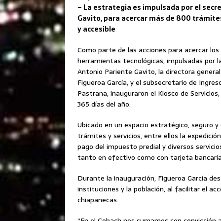
– La estrategia es impulsada por el secr
Gavito, para acercar más de 800 trámites
y accesible
Como parte de las acciones para acercar los
herramientas tecnológicas, impulsadas por 
Antonio Pariente Gavito, la directora general
Figueroa García, y el subsecretario de Ingres
Pastrana, inauguraron el Kiosco de Servicios,
365 días del año.
Ubicado en un espacio estratégico, seguro y 
trámites y servicios, entre ellos la expedici
pago del impuesto predial y diversos servici
tanto en efectivo como con tarjeta bancaria
Durante la inauguración, Figueroa García des
instituciones y la población, al facilitar el a
chiapanecas.
“En el Cobach nos sumamos con convicción a