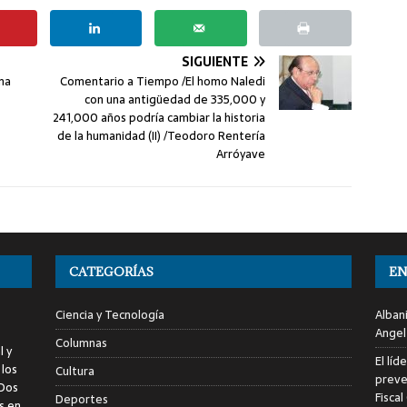
SIGUIENTE
ma
Comentario a Tiempo /El homo Naledi
con una antigüedad de 335,000 y
241,000 años podría cambiar la historia
de la humanidad (II) /Teodoro Rentería
Arróyave
CATEGORÍAS
EN
Ciencia y Tecnología
Alban
Angel
Columnas
l y
El líd
 los
Cultura
preve
 Dos
Fiscal
Deportes
s en