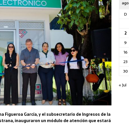
ago
D
2
9
16
23
30
« Jul
na Figueroa García, y el subsecretario de Ingresos de la
astrana, inauguraron un módulo de atención que estará