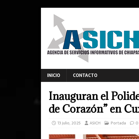
INICIO
CONTACTO
Inauguran el Polid
de Corazón” en Cux
13 julio, 2025
ASICH
Portada
0