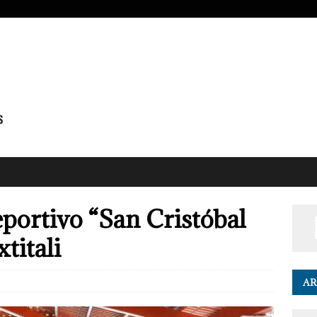
eportivo “San Cristóbal
titali
AR