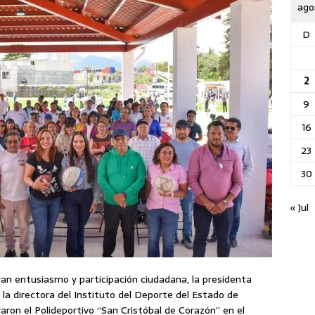
ago
D
2
9
16
23
30
« Jul
ran entusiasmo y participación ciudadana, la presidenta
a la directora del Instituto del Deporte del Estado de
raron el Polideportivo “San Cristóbal de Corazón” en el