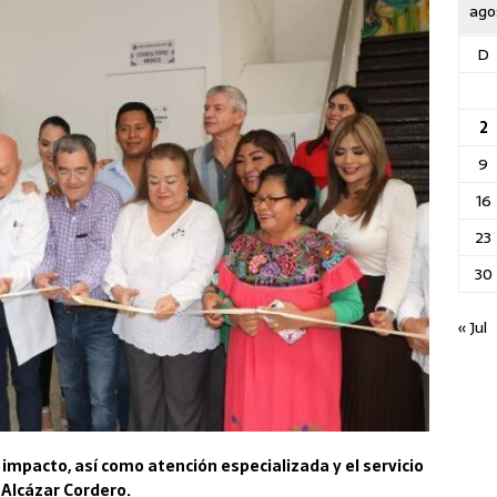
ago
D
2
9
16
23
30
« Jul
impacto, así como atención especializada y el servicio
 Alcázar Cordero.