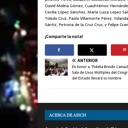
David Molina Gómez, Cuauhtémoc Hernández 
Cecilia López Sánchez, María Luiza López Sán
Toledo Cruz, Paola Villamonte Pérez, Yoland
Sántiz, Petrona de la Cruz Cruz, y Felipe Gra
¡Comparte la nota!
ANTERIOR
En honor a “Fidelia Brindis Cama
Sala de Usos Múltiples del Cong
del Estado llevará su nombre
ACERCA DE ASICH