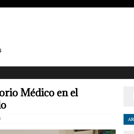
orio Médico en el
do
0
AR