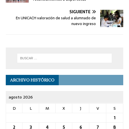
SIGUIENTE
En UNICACH valoración de salud a alumnado de
nuevo ingreso
ARCHIVO HISTÓRICO
agosto 2026
D
L
M
X
J
V
S
1
2
3
4
5
6
7
8