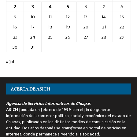
2
3
4
5
6
7
8
9
10
11
12
13
14
15
16
17
18
19
20
21
22
23
24
25
26
27
28
29
30
31
« Jul
ACERCA DE ASICH
Agencia de Servicios Informativos de Chiapas
ASICH
fundada en febrero de 1999, con el fin de generar
información del acontecer político, social y económico del estado de
Chiapas, publicando en los distintos medios de comunicación en la
entidad. Dos años después se transforma en portal de noticias en
internet, donde permanece sirviendo a la sociedad.