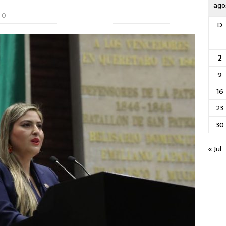
ago
0
D
2
9
16
23
30
« Jul