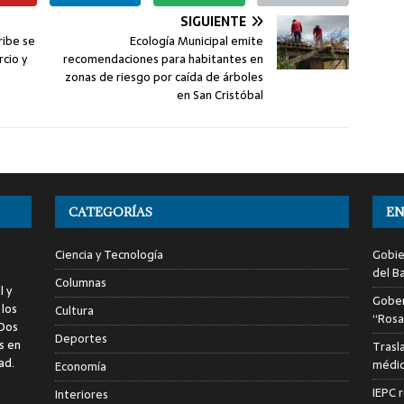
SIGUIENTE
ribe se
Ecología Municipal emite
cio y
recomendaciones para habitantes en
zonas de riesgo por caída de árboles
en San Cristóbal
CATEGORÍAS
EN
Ciencia y Tecnología
Gobie
del Ba
Columnas
l y
Gober
 los
Cultura
“Rosa
 Dos
Deportes
s en
Trasl
ad.
médic
Economía
IEPC r
Interiores