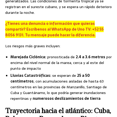
generalizados. Las condiciones de tormenta tropical ya se
registran en el sureste cubano, y se espera un rápido deterioro
durante la noche.
¿Tienes una denuncia o información que quieras
compartir? Escríbenos al WhatsApp de Uno TV: +52 55
8056 9131. Tu mensaje puede hacer la diferencia.
Los riesgos más graves incluyen:
Marejada Ciclónica:
pronosticada de
2.4 a 3.6 metros
por
encima del nivel normal de la marea, cerca y al este del
punto de impacto
Lluvias Catastróficas:
se esperan de
25 a 50
centímetros
, con acumulaciones aisladas de hasta 63
centímetros en las provincias de Manzanillo, Santiago de
Cuba y Guantánamo, lo que podría generar inundaciones
repentinas y
numerosos deslizamientos de tierra
Trayectoria hacia el atlántico: Cuba,