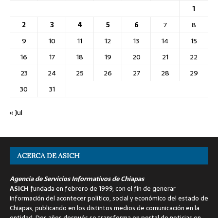
1
2
3
4
5
6
7
8
9
10
11
12
13
14
15
16
17
18
19
20
21
22
23
24
25
26
27
28
29
30
31
« Jul
ACERCA DE ASICH
Agencia de Servicios Informativos de Chiapas
ASICH
fundada en febrero de 1999, con el fin de generar
información del acontecer político, social y económico del estado de
Chiapas, publicando en los distintos medios de comunicación en la
entidad. Dos años después se transforma en portal de noticias en