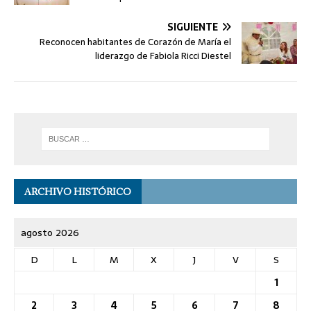
SIGUIENTE
Reconocen habitantes de Corazón de María el
liderazgo de Fabiola Ricci Diestel
ARCHIVO HISTÓRICO
agosto 2026
D
L
M
X
J
V
S
1
2
3
4
5
6
7
8