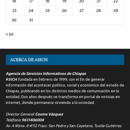
16
17
18
19
20
21
22
23
24
25
26
27
28
29
30
31
« Jul
ACERCA DE ASICH
Agencia de Servicios Informativos de Chiapas
ASICH
fundada en febrero de 1999, con el fin de generar
información del acontecer político, social y económico del estado de
Chiapas, publicando en los distintos medios de comunicación en la
entidad. Dos años después se transforma en portal de noticias en
internet, donde permanece sirviendo a la sociedad.
Director General:
Cosme Vázquez
Teléfono:
9611406004
Av. 4 Mzna. 8 #112 Fracc. San Pedro y San Cayetano, Tuxtla Gutiérrez