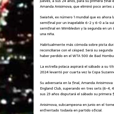
jueves, a sus 24 años, para su primera fina
Amanda Anisimova, que eliminó poco antes a
Swiatek, ex número 1 mundial que es ahora l
semifinal por un inapelable 6-2 y 6-0 a la su
semifinal en Wimbledon y la segunda en un
una niña.
Habitualmente más cómoda sobre pista dura 
reconciliarse con el césped. Será su segunda
haber perdido en el WTA 500 de Bad Hombur
La estrella polaca aspirará el sábado a su tít
2024 levantó por cuarta vez la Copa Suzann
Su adversaria en la final, Amanda Anisimova (
England Club, superando en tres sets (6-4, 4-
sus 23 años disputará el sábado su primera 
Anisimova, subcampeona en junio en el torn
enfrentado todavía en partido oficial.