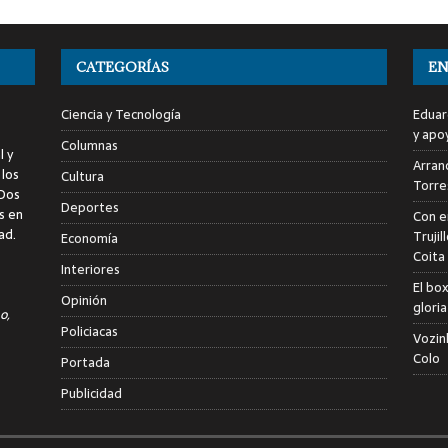
CATEGORÍAS
EN
Ciencia y Tecnología
Eduar
y apo
Columnas
l y
Arranc
 los
Cultura
Torre
 Dos
Deportes
s en
Con e
ad.
Trujil
Economía
Coita
Interiores
El bo
Opinión
glori
o,
Policiacas
Vozin
Colo
Portada
Publicidad