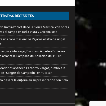
TRADAS RECIENTES
do Ramírez fortalece la Sierra Mariscal con obras
yos al campo en Bella Vista y Chicomuselo
a una calle más en Los Pájaros el alcalde Angel
s
nergía y liderazgo, Francisco Amadeo Espinosa
lo arranca la Campaña de Afiliación del PT en
xeador chiapaneco Cachorro Vargas, rumbo a la
a en “Sangre de Campeón” en Yucatán
ha desata la euforia en su presentación con Colo