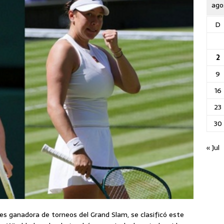
ago
D
2
9
16
23
30
« Jul
es ganadora de torneos del Grand Slam, se clasificó este