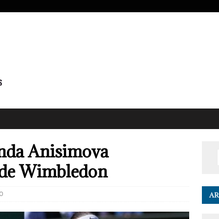
nda Anisimova
l de Wimbledon
0
AR