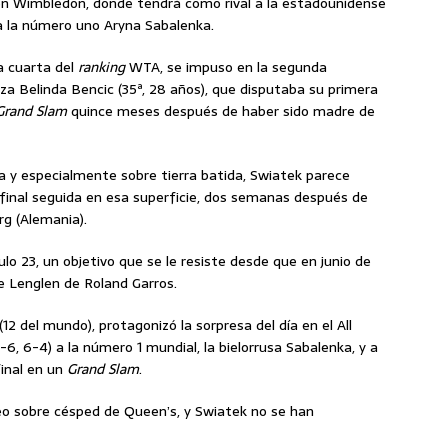
l en Wimbledon, donde tendrá como rival a la estadounidense
 la número uno Aryna Sabalenka.
a cuarta del
ranking
WTA, se impuso en la segunda
iza Belinda Bencic (35ª, 28 años), que disputaba su primera
Grand Slam
quince meses después de haber sido madre de
y especialmente sobre tierra batida, Swiatek parece
 final seguida en esa superficie, dos semanas después de
g (Alemania).
ulo 23, un objetivo que se le resiste desde que en junio de
e Lenglen de Roland Garros.
12 del mundo), protagonizó la sorpresa del día en el All
6, 6-4) a la número 1 mundial, la bielorrusa Sabalenka, y a
final en un
Grand Slam
.
eo sobre césped de Queen’s, y Swiatek no se han