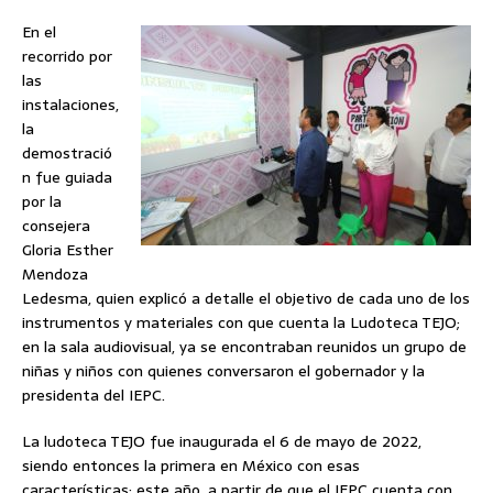
En el
recorrido por
las
instalaciones,
la
demostració
n fue guiada
por la
consejera
Gloria Esther
Mendoza
Ledesma, quien explicó a detalle el objetivo de cada uno de los
instrumentos y materiales con que cuenta la Ludoteca TEJO;
en la sala audiovisual, ya se encontraban reunidos un grupo de
niñas y niños con quienes conversaron el gobernador y la
presidenta del IEPC.
La ludoteca TEJO fue inaugurada el 6 de mayo de 2022,
siendo entonces la primera en México con esas
características; este año, a partir de que el IEPC cuenta con