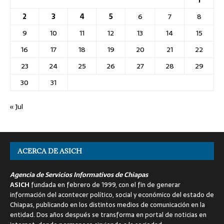
2
3
4
5
6
7
8
9
10
11
12
13
14
15
16
17
18
19
20
21
22
23
24
25
26
27
28
29
30
31
« Jul
ACERCA DE ASICH
Agencia de Servicios Informativos de Chiapas
ASICH
fundada en febrero de 1999, con el fin de generar
información del acontecer político, social y económico del estado de
Chiapas, publicando en los distintos medios de comunicación en la
entidad. Dos años después se transforma en portal de noticias en