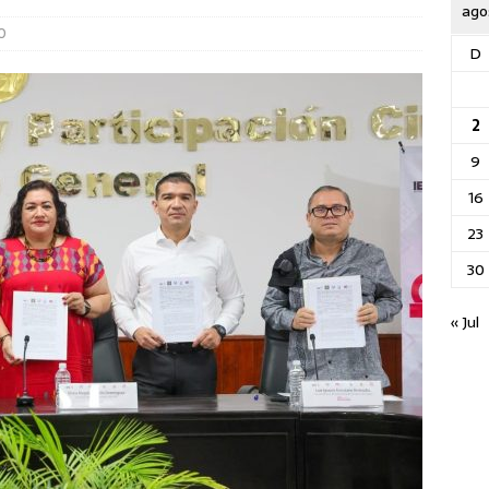
ago
0
D
2
9
16
23
30
« Jul