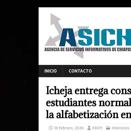
INICIO
CONTACTO
Icheja entrega con
estudiantes norma
la alfabetización e
16 febrero, 2026
ASICH
Interiores