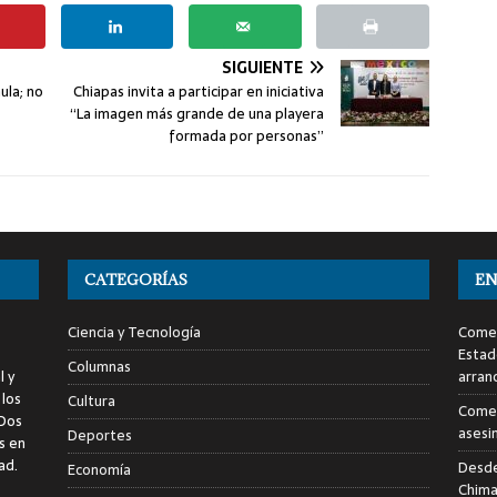
SIGUIENTE
ula; no
Chiapas invita a participar en iniciativa
“La imagen más grande de una playera
formada por personas”
CATEGORÍAS
EN
Ciencia y Tecnología
Comen
Estad
Columnas
l y
arran
 los
Cultura
Comen
 Dos
asesi
Deportes
s en
ad.
Desde
Economía
Chima