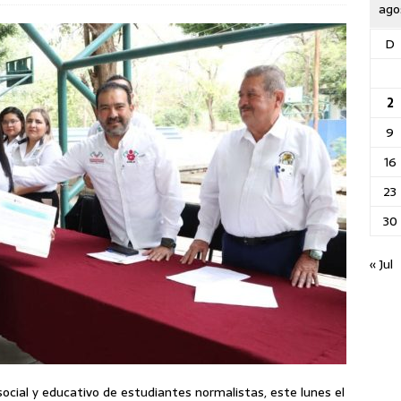
ago
D
2
9
16
23
30
« Jul
ocial y educativo de estudiantes normalistas, este lunes el