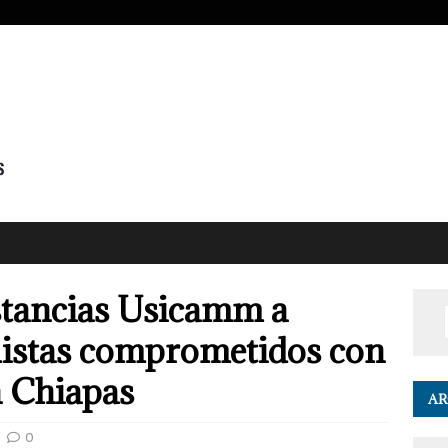
stancias Usicamm a
listas comprometidos con
n Chiapas
AR
0