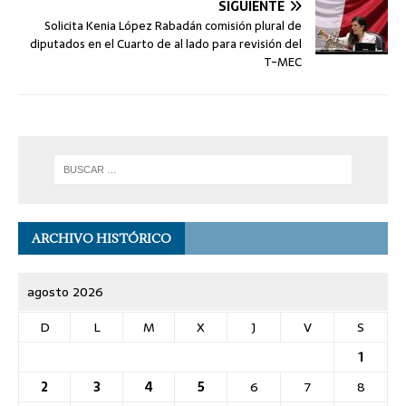
SIGUIENTE
Solicita Kenia López Rabadán comisión plural de
diputados en el Cuarto de al lado para revisión del
T-MEC
ARCHIVO HISTÓRICO
agosto 2026
D
L
M
X
J
V
S
1
2
3
4
5
6
7
8