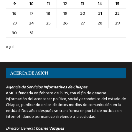
9
10
11
12
13
14
15
16
17
18
19
20
21
22
23
24
25
26
27
28
29
30
31
« Jul
ACERCA DE ASICH
Agencia de Servicios Informativos de Chiapas
ASICH
fundada en febrero de 1999, con el fin de generar
información del acontecer político, social y económico del estado de
Chiapas, publicando en los distintos medios de comunicación en la
entidad. Dos años después se transforma en portal de noticias en
internet, donde permanece sirviendo a la sociedad.
Director General:
Cosme Vázquez