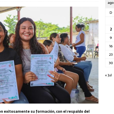
ago
D
2
9
16
23
30
« Jul
n exitosamente su formación, con el respaldo del