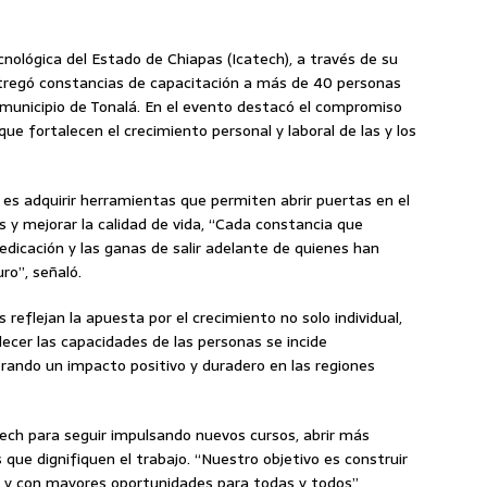
cnológica del Estado de Chiapas (Icatech), a través de su
ntregó constancias de capacitación a más de 40 personas
 municipio de Tonalá. En el evento destacó el compromiso
 que fortalecen el crecimiento personal y laboral de las y los
e es adquirir herramientas que permiten abrir puertas en el
 y mejorar la calidad de vida, “Cada constancia que
dicación y las ganas de salir adelante de quienes han
ro”, señaló.
reflejan la apuesta por el crecimiento no solo individual,
lecer las capacidades de las personas se incide
erando un impacto positivo y duradero en las regiones
ech para seguir impulsando nuevos cursos, abrir más
ue dignifiquen el trabajo. “Nuestro objetivo es construir
 y con mayores oportunidades para todas y todos”,