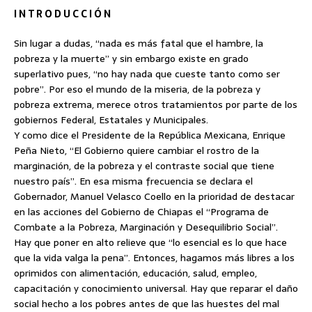
I N T R O D U C C I Ó N
Sin lugar a dudas, “nada es más fatal que el hambre, la
pobreza y la muerte” y sin embargo existe en grado
superlativo
pues, “no hay nada que cueste tanto como ser
pobre”. Por eso el mundo de la miseria, de la pobreza y
pobreza extrema, merece otros tratamientos por parte de los
gobiernos Federal, Estatales y Municipales.
Y como dice el Presidente de la República Mexicana, Enrique
Peña Nieto, “El Gobierno quiere cambiar el rostro de la
marginación, de la pobreza y el contraste social que tiene
nuestro país”. En esa misma frecuencia se declara el
Gobernador, Manuel Velasco Coello en la prioridad de destacar
en las acciones del Gobierno de Chiapas el “Programa de
Combate a la Pobreza, Marginación y Desequilibrio Social”.
Hay que poner en alto relieve que “lo esencial es lo que hace
que la vida valga la pena”. Entonces, hagamos más libres a los
oprimidos con alimentación, educación, salud, empleo,
capacitación y conocimiento universal. Hay que reparar el daño
social hecho a los pobres antes de que las huestes del mal