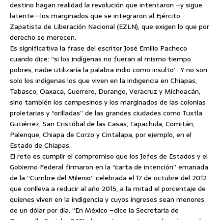
destino hagan realidad la revolución que intentaron –y sigue
latente—los marginados que se integraron al Ejército
Zapatista de Liberación Nacional (EZLN), que exigen lo que por
derecho se merecen.
Es significativa la frase del escritor José Emilio Pacheco
cuando dice: “si los indígenas no fueran al mismo tiempo
pobres, nadie utilizaría la palabra indio como insulto”. Y no son
solo los indígenas los que viven en la indigencia en Chiapas,
Tabasco, Oaxaca, Guerrero, Durango, Veracruz y Michoacán,
sino también los campesinos y los marginados de las colonias
proletarias y “orilladas” de las grandes ciudades como Tuxtla
Gutiérrez, San Cristóbal de las Casas, Tapachula, Comitán,
Palenque, Chiapa de Corzo y Cintalapa, por ejemplo, en el
Estado de Chiapas.
El reto es cumplir el compromiso que los Jefes de Estados y el
Gobierno Federal firmaron en la “carta de intención” emanada
de la “Cumbre del Milenio” celebrada el 17 de octubre del 2012
que conlleva a reducir al año 2015, a la mitad el porcentaje de
quienes viven en la indigencia y cuyos ingresos sean menores
de un dólar por día. “En México –dice la Secretaría de