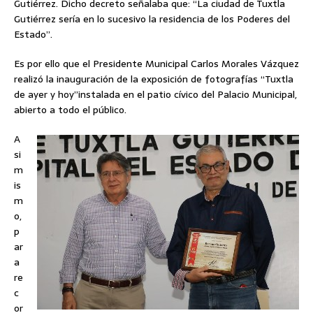
Gutiérrez. Dicho decreto señalaba que: “La ciudad de Tuxtla
Gutiérrez sería en lo sucesivo la residencia de los Poderes del
Estado”.
Es por ello que el Presidente Municipal Carlos Morales Vázquez
realizó la inauguración de la exposición de fotografías “Tuxtla
de ayer y hoy”instalada en el patio cívico del Palacio Municipal,
abierto a todo el público.
A
si
m
is
m
o,
p
ar
a
re
c
or