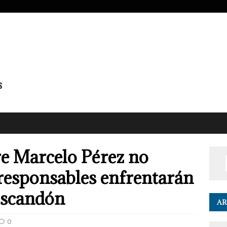
re Marcelo Pérez no
responsables enfrentarán
 Escandón
AR
0