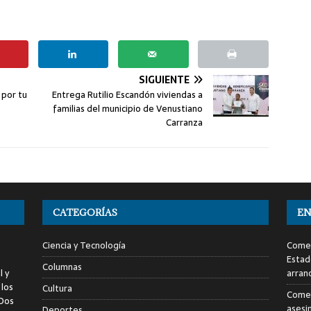
SIGUIENTE
 por tu
Entrega Rutilio Escandón viviendas a
familias del municipio de Venustiano
Carranza
CATEGORÍAS
EN
Ciencia y Tecnología
Comen
Estad
Columnas
l y
arran
 los
Cultura
Comen
 Dos
asesi
Deportes