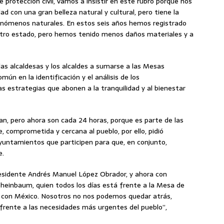
protección civil, vamos a insistir en este rubro porque nos
ad con una gran belleza natural y cultural, pero tiene la
fenómenos naturales. En estos seis años hemos registrado
uestro estado, pero hemos tenido menos daños materiales y a
as alcaldesas y los alcaldes a sumarse a las Mesas
ún en la identificación y el análisis de los
s estrategias que abonen a la tranquilidad y al bienestar
an, pero ahora son cada 24 horas, porque es parte de las
, comprometida y cercana al pueblo, por ello, pidió
yuntamientos que participen para que, en conjunto,
e.
residente Andrés Manuel López Obrador, y ahora con
Sheinbaum, quien todos los días está frente a la Mesa de
 con México. Nosotros no nos podemos quedar atrás,
frente a las necesidades más urgentes del pueblo”,