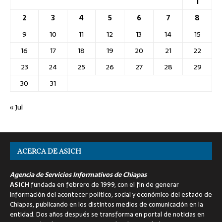
1
2
3
4
5
6
7
8
9
10
11
12
13
14
15
16
17
18
19
20
21
22
23
24
25
26
27
28
29
30
31
« Jul
ACERCA DE ASICH
Agencia de Servicios Informativos de Chiapas
ASICH
fundada en febrero de 1999, con el fin de generar
información del acontecer político, social y económico del estado de
Chiapas, publicando en los distintos medios de comunicación en la
entidad. Dos años después se transforma en portal de noticias en