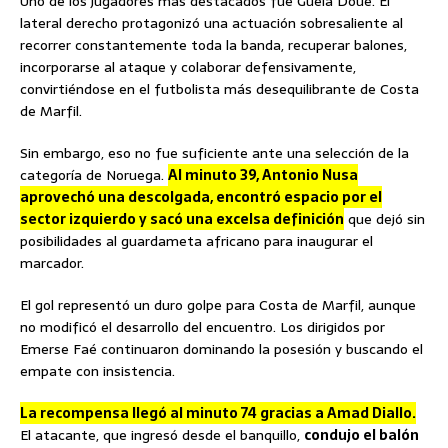
Uno de los jugadores más destacados fue Guéla Doué. El
lateral derecho protagonizó una actuación sobresaliente al
recorrer constantemente toda la banda, recuperar balones,
incorporarse al ataque y colaborar defensivamente,
convirtiéndose en el futbolista más desequilibrante de Costa
de Marfil.
Sin embargo, eso no fue suficiente ante una selección de la
categoría de Noruega.
Al minuto 39, Antonio Nusa
aprovechó una descolgada, encontró espacio por el
sector izquierdo y sacó una excelsa definición
que dejó sin
posibilidades al guardameta africano para inaugurar el
marcador.
El gol representó un duro golpe para Costa de Marfil, aunque
no modificó el desarrollo del encuentro. Los dirigidos por
Emerse Faé continuaron dominando la posesión y buscando el
empate con insistencia.
La recompensa llegó al minuto 74 gracias a Amad Diallo.
El atacante, que ingresó desde el banquillo,
condujo el balón