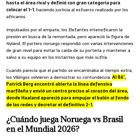
hasta el área rival y definió con gran categoría para
colocar el 1-1
, haciendo justicia al esfuerzo realizado por los
africanos.
Impulsados por el empate, los Elefantes intensificaron la
presión en busca de la remontada, pero apareció la figura de
Nyland. El portero noruego respondió con varias intervenciones
de gran nivel para evitar la caída de su portería y mantener a
salvo a su equipo en los instantes que más sufría.
Cuando parecía que el partido se encaminaba al tiempo extra,
los Vikingos volvieron a demostrar su contundencia.
Al 86’,
Patrick Berg encontró abierta la línea defensiva
marfileña y envió un centro preciso al corazón del área,
donde Haaland apareció para empujar el balón al fondo
de las redes y decretar el definitivo 2-1.
¿Cuándo juega Noruega vs Brasil
en el Mundial 2026?