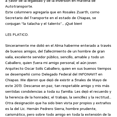
a favor de la legalidad y de la inversión en materia de
Autotransporte.
Este columnero agregaría que en Rosales Zuarth, como
Secretario del Transporte en el estado de Chiapas, se
conjugan “la talacha y el talento”… ¡Qué bien!
LES PLATICO.
Sinceramente me dolió en el Alma haberme enterado a través
de buenos amigos, del fallecimiento de un hombre de gran
valía, excelente servidor público, sencillo, amable y todo un
Caballero, quien fuera mi amigo personal, el aún joven
Arquitecto Oscar Solís Caballero, quien en sus buenos tiempos
se desempeñó como Delegado Federal del INFONAVIT en
Chiapas. Me dijeron que dejó de existir a finales de Mayo de
este 2013. Descanse en paz, tan respetable amigo y mis más
sentidas condolencias a toda su familia. Les dejó el recuerdo y
la herencia de la honradez, el trabajo, la sencillez y la rectitud…
Otra designación que ha sido bien vista por propios y extraños
es la del Lic. Hernán Pedrero Sierra, hombre prudente,
carismático, pero sobre todo amigo en toda la extensión de la