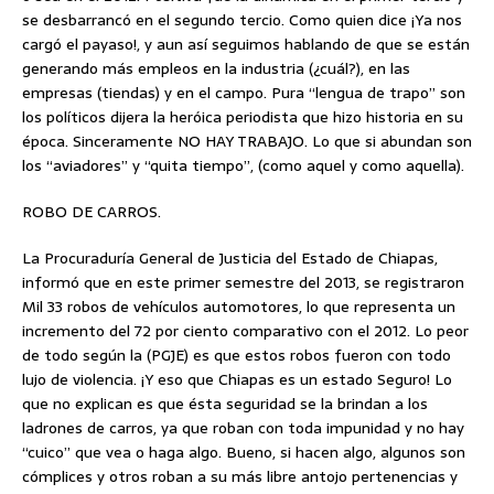
se desbarrancó en el segundo tercio. Como quien dice ¡Ya nos
cargó el payaso!, y aun así seguimos hablando de que se están
generando más empleos en la industria (¿cuál?), en las
empresas (tiendas) y en el campo. Pura “lengua de trapo” son
los políticos dijera la heróica periodista que hizo historia en su
época. Sinceramente NO HAY TRABAJO. Lo que si abundan son
los “aviadores” y “quita tiempo”, (como aquel y como aquella).
ROBO DE CARROS.
La Procuraduría General de Justicia del Estado de Chiapas,
informó que en este primer semestre del 2013, se registraron
Mil 33 robos de vehículos automotores, lo que representa un
incremento del 72 por ciento comparativo con el 2012. Lo peor
de todo según la (PGJE) es que estos robos fueron con todo
lujo de violencia. ¡Y eso que Chiapas es un estado Seguro! Lo
que no explican es que ésta seguridad se la brindan a los
ladrones de carros, ya que roban con toda impunidad y no hay
“cuico” que vea o haga algo. Bueno, si hacen algo, algunos son
cómplices y otros roban a su más libre antojo pertenencias y