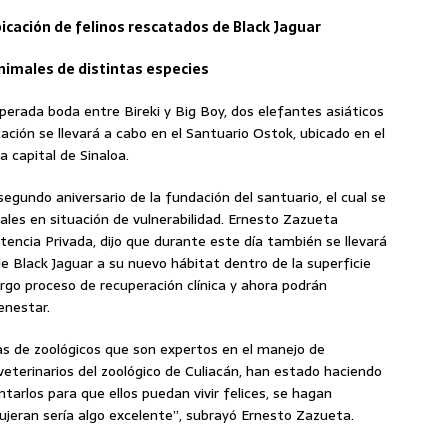
bicación de felinos rescatados de Black Jaguar
nimales de distintas especies
esperada boda entre Bireki y Big Boy, dos elefantes asiáticos
ación se llevará a cabo en el Santuario Ostok, ubicado en el
 capital de Sinaloa.
segundo aniversario de la fundación del santuario, el cual se
males en situación de vulnerabilidad. Ernesto Zazueta
tencia Privada, dijo que durante este día también se llevará
de Black Jaguar a su nuevo hábitat dentro de la superficie
rgo proceso de recuperación clínica y ahora podrán
enestar.
as de zoológicos que son expertos en el manejo de
eterinarios del zoológico de Culiacán, han estado haciendo
untarlos para que ellos puedan vivir felices, se hagan
ujeran sería algo excelente”, subrayó Ernesto Zazueta.