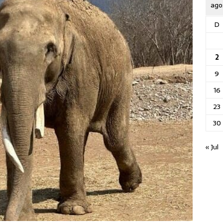
ago
D
2
9
16
23
30
« Jul