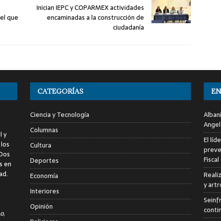
Inician IEPC y COPARMEX actividades
“el que
encaminadas a la construcción de
ciudadanía
CATEGORÍAS
EN
Ciencia y Tecnología
Alban
Angel
Columnas
l y
El líd
 los
Cultura
preve
 Dos
Fiscal
Deportes
s en
ad.
Reali
Economía
y art
Interiores
Seinf
Opinión
conti
o,