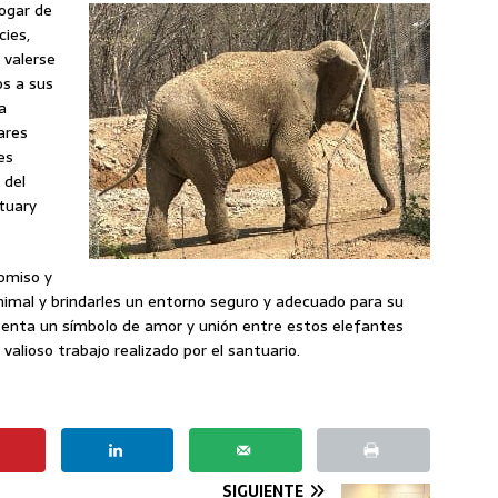
ogar de
cies,
 valerse
os a sus
a
ares
es
 del
tuary
romiso y
nimal y brindarles un entorno seguro y adecuado para su
esenta un símbolo de amor y unión entre estos elefantes
valioso trabajo realizado por el santuario.
SIGUIENTE