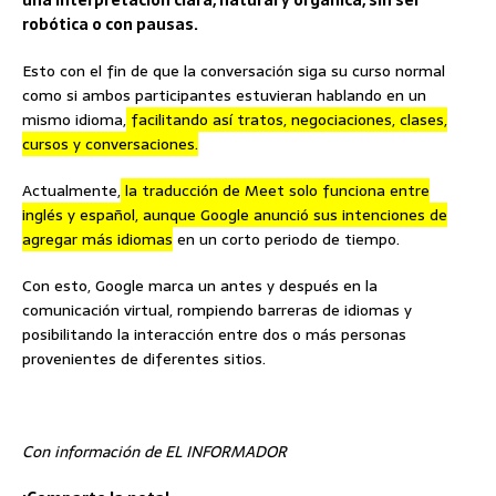
una interpretación clara, natural y orgánica, sin ser
robótica o con pausas.
Esto con el fin de que la conversación siga su curso normal
como si ambos participantes estuvieran hablando en un
mismo idioma,
facilitando así tratos, negociaciones, clases,
cursos y conversaciones.
Actualmente,
la traducción de Meet solo funciona entre
inglés y español, aunque Google anunció sus intenciones de
agregar más idiomas
en un corto periodo de tiempo.
Con esto, Google marca un antes y después en la
comunicación virtual, rompiendo barreras de idiomas y
posibilitando la interacción entre dos o más personas
provenientes de diferentes sitios.
Con información de EL INFORMADOR