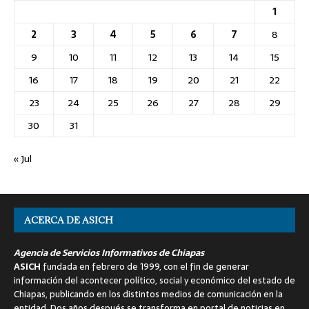
1
2
3
4
5
6
7
8
9
10
11
12
13
14
15
16
17
18
19
20
21
22
23
24
25
26
27
28
29
30
31
« Jul
ACERCA DE ASICH
Agencia de Servicios Informativos de Chiapas
ASICH
fundada en febrero de 1999, con el fin de generar
información del acontecer político, social y económico del estado de
Chiapas, publicando en los distintos medios de comunicación en la
entidad. Dos años después se transforma en portal de noticias en