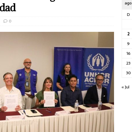
ago
idad
D
0
2
9
16
23
30
« Jul