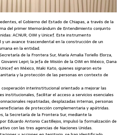
edentes, el Gobierno del Estado de Chiapas, a través de la
a firma del primer Memorándum de Entendimiento conjunto
Unidas: ACNUR, OIM y Unicef. Este instrumento
al y un avance trascendental en la construcción de un
humana en la entidad.
ecretaría de la Frontera Sur, María Amalia Toriello Elorza,
Giovanni Lepri; la jefa de Misión de la OIM en México, Dana
 Unicef en México, Maki Kato, quienes signaron este
nitaria y la protección de las personas en contexto de
operación interinstitucional orientado a mejorar las
 institucionales, facilitar el acceso a servicios esenciales
connacionales repatriadas, desplazadas internas, personas
, beneficiarias de protección complementaria y apátridas.
 la Secretaría de la Frontera Sur, mediante la
por Eduardo Antonio Castillejos, impulsó la formalización de
rativo con las tres agencias de Naciones Unidas.
aciones y acciones en territorio, se han identificado