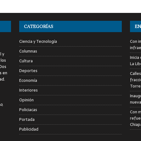
CATEGORÍAS
EN
Ciencia y Tecnología
Con i
infra
Columnas
l y
Inici
 los
Cultura
La Li
 Dos
Deportes
s en
Calle
ad.
fracc
Economía
Torre
Interiores
Inaug
Opinión
nuevas
o,
Policiacas
Con m
refue
Portada
Chiap
Publicidad