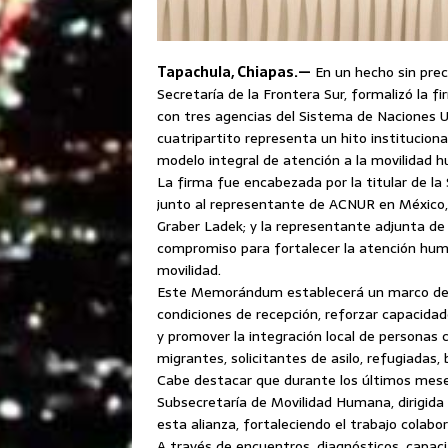
Tapachula, Chiapas.—
En un hecho sin prec
Secretaría de la Frontera Sur, formalizó l
con tres agencias del Sistema de Naciones 
cuatripartito representa un hito institucion
modelo integral de atención a la movilidad 
La firma fue encabezada por la titular de la S
junto al representante de ACNUR en México, 
Graber Ladek; y la representante adjunta de
compromiso para fortalecer la atención huma
movilidad.
Este Memorándum establecerá un marco de co
condiciones de recepción, reforzar capacidades
y promover la integración local de personas 
migrantes, solicitantes de asilo, refugiadas
Cabe destacar que durante los últimos meses,
Subsecretaría de Movilidad Humana, dirigida 
esta alianza, fortaleciendo el trabajo colabo
A través de encuentros, diagnósticos, capacit