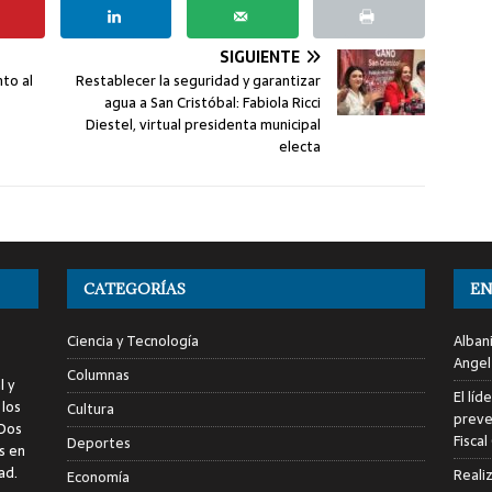
SIGUIENTE
nto al
Restablecer la seguridad y garantizar
agua a San Cristóbal: Fabiola Ricci
Diestel, virtual presidenta municipal
electa
CATEGORÍAS
EN
Ciencia y Tecnología
Alban
Angel
Columnas
l y
El líd
 los
Cultura
preve
 Dos
Fiscal
Deportes
s en
ad.
Reali
Economía