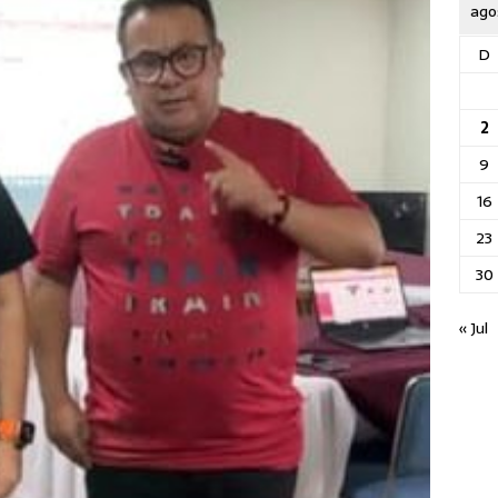
ago
D
2
9
16
23
30
« Jul