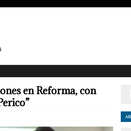
iones en Reforma, con
Perico”
AR