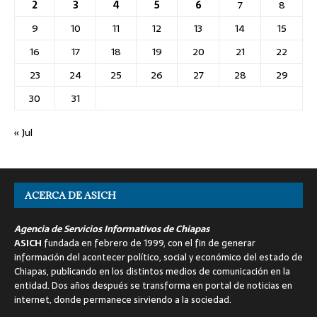
2
3
4
5
6
7
8
9
10
11
12
13
14
15
16
17
18
19
20
21
22
23
24
25
26
27
28
29
30
31
« Jul
ACERCA DE ASICH
Agencia de Servicios Informativos de Chiapas
ASICH
fundada en febrero de 1999, con el fin de generar
información del acontecer político, social y económico del estado de
Chiapas, publicando en los distintos medios de comunicación en la
entidad. Dos años después se transforma en portal de noticias en
internet, donde permanece sirviendo a la sociedad.