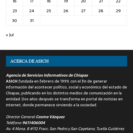
16
17
18
19
20
21
22
23
24
25
26
27
28
29
30
31
« Jul
ACERCA DE ASICH
Agencia de Servicios Informativos de Chiapas
ASICH
fundada en febrero de 1999, con el fin de generar
información del acontecer político, social y económico del estado de
Chiapas, publicando en los distintos medios de comunicación en la
entidad. Dos años después se transforma en portal de noticias en
internet, donde permanece sirviendo a la sociedad.
Director General:
Cosme Vázquez
Teléfono:
9611406004
Av. 4 Mzna. 8 #112 Fracc. San Pedro y San Cayetano, Tuxtla Gutiérrez