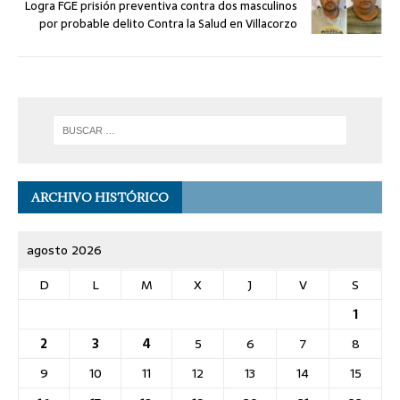
Logra FGE prisión preventiva contra dos masculinos
por probable delito Contra la Salud en Villacorzo
ARCHIVO HISTÓRICO
agosto 2026
D
L
M
X
J
V
S
1
2
3
4
5
6
7
8
9
10
11
12
13
14
15