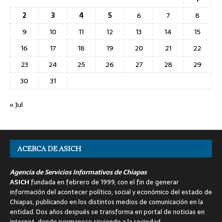
2
3
4
5
6
7
8
9
10
11
12
13
14
15
16
17
18
19
20
21
22
23
24
25
26
27
28
29
30
31
« Jul
ACERCA DE ASICH
Agencia de Servicios Informativos de Chiapas
ASICH
fundada en febrero de 1999, con el fin de generar
información del acontecer político, social y económico del estado de
Chiapas, publicando en los distintos medios de comunicación en la
entidad. Dos años después se transforma en portal de noticias en
internet, donde permanece sirviendo a la sociedad.