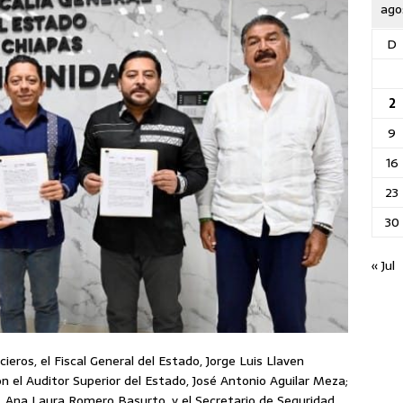
ago
D
2
9
16
23
30
« Jul
cieros, el Fiscal General del Estado, Jorge Luis Llaven
n el Auditor Superior del Estado, José Antonio Aguilar Meza;
o, Ana Laura Romero Basurto, y el Secretario de Seguridad