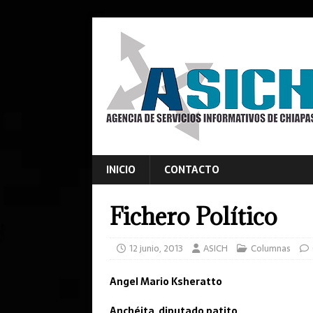
INICIO
CONTACTO
Fichero Político
12 junio, 2013
ASICH
Columnas
Angel Mario Ksheratto
Anchéita, diputado patito