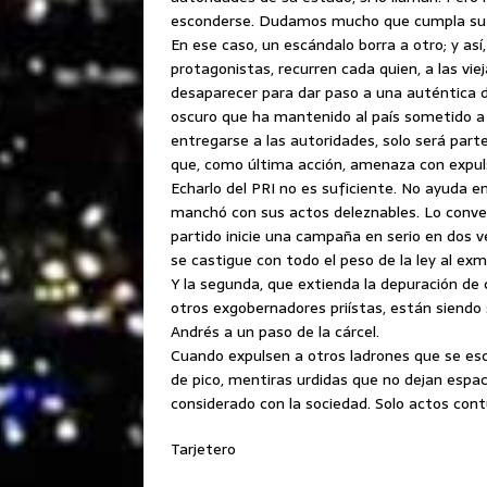
esconderse. Dudamos mucho que cumpla su pal
En ese caso, un escándalo borra a otro; y as
protagonistas, recurren cada quien, a las v
desaparecer para dar paso a una auténtica d
oscuro que ha mantenido al país sometido a la
entregarse a las autoridades, solo será parte
que, como última acción, amenaza con expulsa
Echarlo del PRI no es suficiente. No ayuda en
manchó con sus actos deleznables. Lo conven
partido inicie una campaña en serio en dos ve
se castigue con todo el peso de la ley al e
Y la segunda, que extienda la depuración de c
otros exgobernadores priístas, están siendo
Andrés a un paso de la cárcel.
Cuando expulsen a otros ladrones que se esc
de pico, mentiras urdidas que no dejan espa
considerado con la sociedad. Solo actos cont
Tarjetero