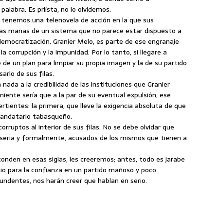
abra. Es priísta, no lo olvidemos.
í, tenemos una telenovela de acción en la que sus
iejas mañas de un sistema que no parece estar dispuesto a
emocratización. Granier Melo, es parte de ese engranaje
 corrupción y la impunidad. Por lo tanto, si llegare a
 de un plan para limpiar su propia imagen y la de su partido
rlo de sus filas.
 nada a la credibilidad de las instituciones que Granier
iente sería que a la par de su eventual expulsión, ese
rtientes: la primera, que lleve la exigencia absoluta de que
xmandatario tabasqueño.
orruptos al interior de sus filas. No se debe olvidar que
 seria y formalmente, acusados de los mismos que tienen a
onden en esas siglas, les creeremos; antes, todo es jarabe
cio para la confianza en un partido mañoso y poco
undentes, nos harán creer que hablan en serio.