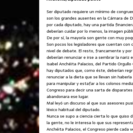
Ser diputado requiere un mínimo de congruen
son los grandes ausentes
en la Cámara de Di
por cada diputado, hay una partida financier
deberían cuidar por lo menos, la imagen públi
De por sí, la mayoría son gente con muy poqu
Son pocos los legisladores que cuentan con 
nivel de debate. El resto, francamente y po
deberían renunciar e irse a sembrar la nariz 
Isabel Anchéita Palacios, del Partido Orgullo
hay diputados que, como éste, deberían regre
renunciar a la dieta que se llevan sin haberl
para manipular y estafar a los colonos medi
Congreso para decir una sarta de disparates y
abandonara ese lugar.
Mal leyó un discurso al que sus asesores pus
léxico habitual del diputado.
Nunca se supo a ciencia cierta lo que quiso d
la gente, no le interesa lo que sus represe
Anchéita Palacios, el Congreso pierde cada v