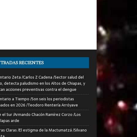
TRADAS RECIENTES
tario Zeta /Carlos Z Cadena /Sector salud del
o, detecta paludismo en los Altos de Chiapas, y
can acciones preventivas contra el dengue
tario a Tiempo /Son seis los periodistas
nados en 2026 /Teodoro Rentería Arróyave
 el Sur /Armando Chacón Ramírez Corzo /Los
lapas arde
ras Claras /El estigma de la Mactumatzá /Silvano
sta.