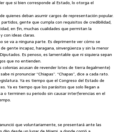
er que si bien corresponde al Estado, lo otorga el
il de quienes deban asumir cargos de representación popular.
 partidos, gente que cumpla con requisitos de credibilidad,
pacidad, en fin, muchas cualidades que permitan la
 con ideas claras.
no se va a ninguna parte. Es deprimente ver cómo se
de gente incapaz, haragana, sinvergüenza y sin la menor
 Diputados. Es penoso, es lamentable que ni siquiera sepan
rgos que no entienden.
 colonias acusan de revender lotes de tierra ilegalmente)
o sabe ni pronunciar “Chiapas”. “Chapas”, dice a cada rato.
egislatura. Ya es tiempo que el Congreso del Estado de
es. Ya es tiempo que los parásitos que solo llegan a
sa o terminen su periodo sin causar interferencias en el
iempo.
 anunció que voluntariamente, se presentará ante las
lo dijo desde un lugar de Miami, a donde corrió a