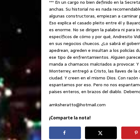
*** En un cargo no bien definido en la Secret
anchas. Su historial no es nada recomendabl
algunas constructoras, empiezan a caminar
Eso explica el casado pleito entre él y Bayard
es enorme. No se dirigen la palabra ni para i
específicos de cómo y por qué, Andresito Vi
en sus negocios chuecos. ¿Lo sabrá el gober
apedrean, agreden e insultan a los policías 
ese tipo de enfrentamientos. Alguien parec
manda a chamacos malcriados a provocar. Y e
Monterrey, entregó a Cristo, las llaves de la 
ciudad. Y creen en el mismo Dios. Con razón o
espantamos por eso. Pero no nos espantamos
países enteros, en brazos del diablo. Debemo
amksheratto@hotmail.com
¡Comparte la nota!