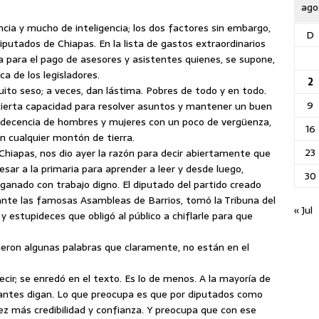
ago
cia y mucho de inteligencia; los dos factores sin embargo,
D
putados de Chiapas. En la lista de gastos extraordinarios
a para el pago de asesores y asistentes quienes, se supone,
ca de los legisladores.
2
ito seso; a veces, dan lástima. Pobres de todo y en todo.
9
cierta capacidad para resolver asuntos y mantener un buen
r decencia de hombres y mujeres con un poco de vergüenza,
16
en cualquier montón de tierra.
23
 Chiapas, nos dio ayer la razón para decir abiertamente que
sar a la primaria para aprender a leer y desde luego,
30
a ganado con trabajo digno. El diputado del partido creado
ante las famosas Asambleas de Barrios, tomó la Tribuna del
« Jul
 estupideces que obligó al público a chiflarle para que
ieron algunas palabras que claramente, no están en el
ecir; se enredó en el texto. Es lo de menos. A la mayoría de
ntantes digan. Lo que preocupa es que por diputados como
ez más credibilidad y confianza. Y preocupa que con ese