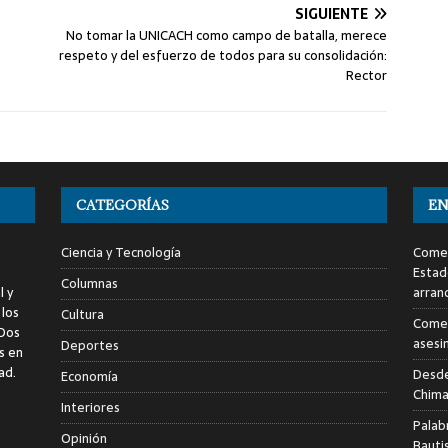
SIGUIENTE
No tomar la UNICACH como campo de batalla, merece
respeto y del esfuerzo de todos para su consolidación:
Rector
CATEGORÍAS
EN
Ciencia y Tecnología
Comen
Estad
Columnas
l y
arran
 los
Cultura
Comen
 Dos
asesi
Deportes
s en
ad.
Desde
Economía
Chima
Interiores
Palab
Opinión
Bauti