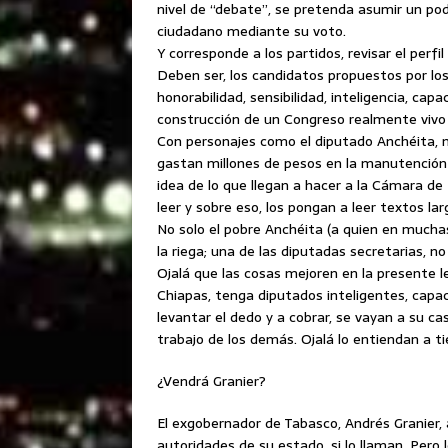
nivel de “debate”, se pretenda asumir un pod
ciudadano mediante su voto.
Y corresponde a los partidos, revisar el perf
Deben ser, los candidatos propuestos por los
honorabilidad, sensibilidad, inteligencia, ca
construcción de un Congreso realmente vivo y
Con personajes como el diputado Anchéita, 
gastan millones de pesos en la manutención 
idea de lo que llegan a hacer a la Cámara de
leer y sobre eso, los pongan a leer textos la
No solo el pobre Anchéita (a quien en muchas
la riega; una de las diputadas secretarias, n
Ojalá que las cosas mejoren en la presente l
Chiapas, tenga diputados inteligentes, capac
levantar el dedo y a cobrar, se vayan a su ca
trabajo de los demás. Ojalá lo entiendan a t
¿Vendrá Granier?
El exgobernador de Tabasco, Andrés Granier,
autoridades de su estado, si lo llaman. Pero 