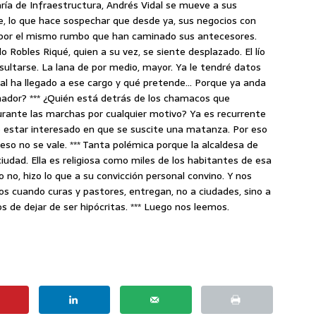
aría de Infraestructura, Andrés Vidal se mueve a sus
e, lo que hace sospechar que desde ya, sus negocios con
 por el mismo rumbo que han caminado sus antecesores.
o Robles Riqué, quien a su vez, se siente desplazado. El lío
nsultarse. La lana de por medio, mayor. Ya le tendré datos
dal ha llegado a ese cargo y qué pretende… Porque ya anda
nador? *** ¿Quién está detrás de los chamacos que
durante las marchas por cualquier motivo? Ya es recurrente
e estar interesado en que se suscite una matanza. Por eso
so no se vale. *** Tanta polémica porque la alcaldesa de
ciudad. Ella es religiosa como miles de los habitantes de esa
 no, hizo lo que a su convicción personal convino. Y nos
 cuando curas y pastores, entregan, no a ciudades, sino a
s de dejar de ser hipócritas. *** Luego nos leemos.