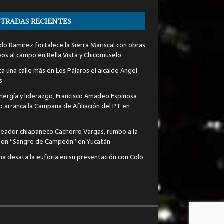
TRADAS RECIENTES
do Ramírez fortalece la Sierra Mariscal con obras
yos al campo en Bella Vista y Chicomuselo
a una calle más en Los Pájaros el alcalde Angel
s
nergía y liderazgo, Francisco Amadeo Espinosa
lo arranca la Campaña de Afiliación del PT en
xeador chiapaneco Cachorro Vargas, rumbo a la
a en “Sangre de Campeón” en Yucatán
ha desata la euforia en su presentación con Colo