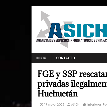
INICIO
CONTACTO
FGE y SSP rescatan
privadas ilegalment
Huehuetán
19 mayo, 2025
ASICH
Interiores
,
Po