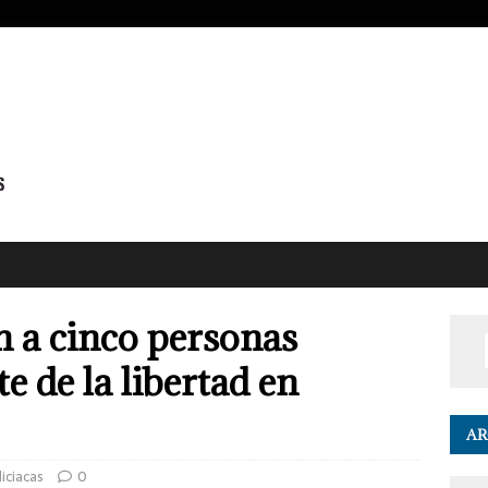
 a cinco personas
e de la libertad en
AR
liciacas
0