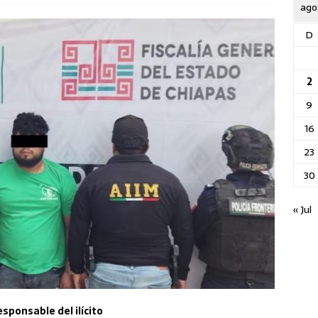
ago
D
2
9
16
23
30
« Jul
sponsable del ilícito