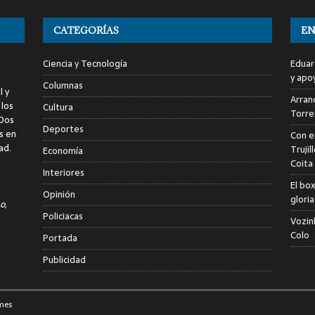
CATEGORÍAS
EN
Ciencia y Tecnología
Eduar
y apo
Columnas
l y
Arranc
 los
Cultura
Torre
 Dos
Deportes
s en
Con e
ad.
Trujil
Economía
Coita
Interiores
El bo
Opinión
glori
o,
Policiacas
Vozin
Colo
Portada
Publicidad
mes