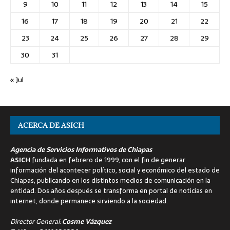
9
10
11
12
13
14
15
16
17
18
19
20
21
22
23
24
25
26
27
28
29
30
31
« Jul
ACERCA DE ASICH
Agencia de Servicios Informativos de Chiapas
ASICH
fundada en febrero de 1999, con el fin de generar
información del acontecer político, social y económico del estado de
Chiapas, publicando en los distintos medios de comunicación en la
entidad. Dos años después se transforma en portal de noticias en
internet, donde permanece sirviendo a la sociedad.
Director General:
Cosme Vázquez