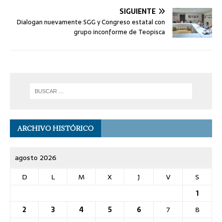
SIGUIENTE
Dialogan nuevamente SGG y Congreso estatal con
grupo inconforme de Teopisca
ARCHIVO HISTÓRICO
agosto 2026
D
L
M
X
J
V
S
1
2
3
4
5
6
7
8