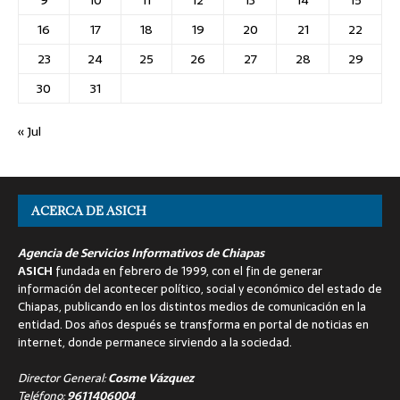
9
10
11
12
13
14
15
16
17
18
19
20
21
22
23
24
25
26
27
28
29
30
31
« Jul
ACERCA DE ASICH
Agencia de Servicios Informativos de Chiapas
ASICH
fundada en febrero de 1999, con el fin de generar
información del acontecer político, social y económico del estado de
Chiapas, publicando en los distintos medios de comunicación en la
entidad. Dos años después se transforma en portal de noticias en
internet, donde permanece sirviendo a la sociedad.
Director General:
Cosme Vázquez
Teléfono:
9611406004