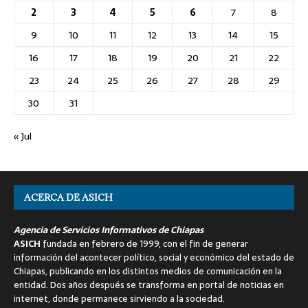
2
3
4
5
6
7
8
9
10
11
12
13
14
15
16
17
18
19
20
21
22
23
24
25
26
27
28
29
30
31
« Jul
ACERCA DE ASICH
Agencia de Servicios Informativos de Chiapas
ASICH
fundada en febrero de 1999, con el fin de generar
información del acontecer político, social y económico del estado de
Chiapas, publicando en los distintos medios de comunicación en la
entidad. Dos años después se transforma en portal de noticias en
internet, donde permanece sirviendo a la sociedad.