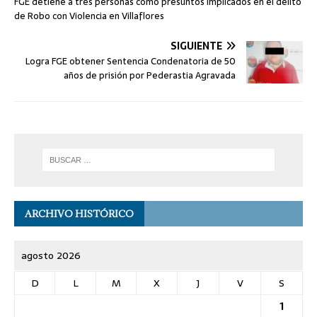
FGE detiene a tres personas como presuntos implicados en el delito
de Robo con Violencia en Villaflores
SIGUIENTE
Logra FGE obtener Sentencia Condenatoria de 50
años de prisión por Pederastia Agravada
ARCHIVO HISTÓRICO
agosto 2026
D
L
M
X
J
V
S
1