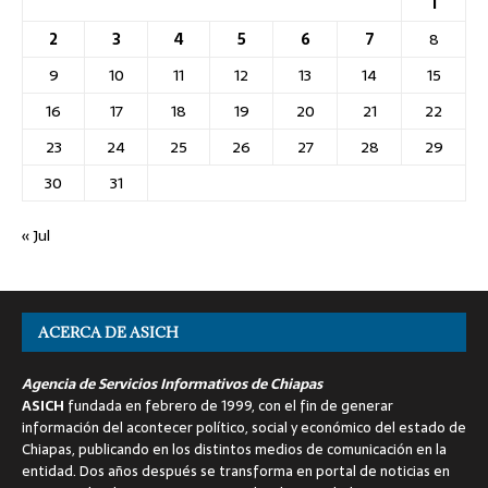
1
2
3
4
5
6
7
8
9
10
11
12
13
14
15
16
17
18
19
20
21
22
23
24
25
26
27
28
29
30
31
« Jul
ACERCA DE ASICH
Agencia de Servicios Informativos de Chiapas
ASICH
fundada en febrero de 1999, con el fin de generar
información del acontecer político, social y económico del estado de
Chiapas, publicando en los distintos medios de comunicación en la
entidad. Dos años después se transforma en portal de noticias en