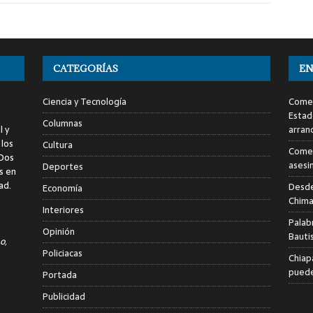
CATEGORÍAS
EN
Ciencia y Tecnología
Comen
Estad
Columnas
l y
arran
 los
Cultura
Comen
 Dos
asesi
Deportes
s en
ad.
Desde
Economía
Chima
Interiores
Palab
Opinión
Bauti
o,
Policiacas
Chiap
puede
Portada
Publicidad