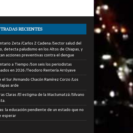
TRADAS RECIENTES
tario Zeta /Carlos Z Cadena /Sector salud del
o, detecta paludismo en los Altos de Chiapas, y
can acciones preventivas contra el dengue
tario a Tiempo /Son seis los periodistas
nados en 2026 /Teodoro Rentería Arróyave
 el Sur /Armando Chacón Ramírez Corzo /Los
lapas arde
ras Claras /El estigma de la Mactumatzá /Silvano
sta.
as: la educación pendiente de un estado que no
 esperar