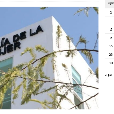
ago
D
2
9
16
23
30
« Jul