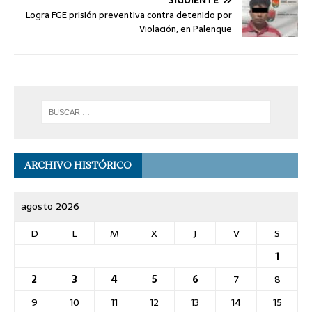
SIGUIENTE
Logra FGE prisión preventiva contra detenido por
Violación, en Palenque
ARCHIVO HISTÓRICO
agosto 2026
D
L
M
X
J
V
S
1
2
3
4
5
6
7
8
9
10
11
12
13
14
15