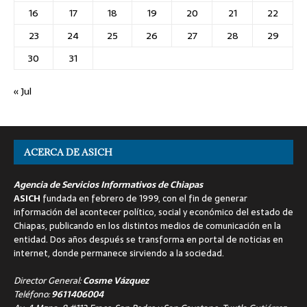
16
17
18
19
20
21
22
23
24
25
26
27
28
29
30
31
« Jul
ACERCA DE ASICH
Agencia de Servicios Informativos de Chiapas
ASICH
fundada en febrero de 1999, con el fin de generar
información del acontecer político, social y económico del estado de
Chiapas, publicando en los distintos medios de comunicación en la
entidad. Dos años después se transforma en portal de noticias en
internet, donde permanece sirviendo a la sociedad.
Director General:
Cosme Vázquez
Teléfono:
9611406004