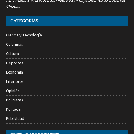
Av. 4 Mzna. 8 #112 Fracc. San Pedro y San Cayetano, Tuxtla Gutiérrez
Chiapas
CATEGORÍAS
Ciencia y Tecnología
Columnas
Cultura
Deportes
Economía
Interiores
Opinión
Policiacas
Portada
Publicidad